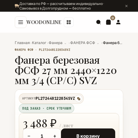
Доставка по РФ — рассчитываем индивидуально ·
Самовывоз в Долгопрудном — бесплатно
0
WOODONLINE
Главная
›
Каталог
›
Фанера
⌄
›
ФАНЕРА ФСФ
⌄
›
Фанера березовая ФСФ 27 мм 2440×1220 мм 3/4 (СР/C) SVZ
ФАНЕРА ФСФ · PL272440122034SVZ
Фанера березовая
ФСФ 27 мм 2440×1220
мм 3/4 (СР/C) SVZ
PL272440122034SVZ
АРТИКУЛ
копировать
ПОД ЗАКАЗ · СРОК УТОЧНИМ
3 488 ₽
−
+
В корзину