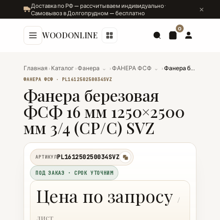
Доставка по РФ — рассчитываем индивидуально ·
Самовывоз в Долгопрудном — бесплатно
0
WOODONLINE
Главная
›
Каталог
›
Фанера
⌄
›
ФАНЕРА ФСФ
⌄
›
Фанера березовая ФСФ 16 мм 1250×2500 мм 3/4 (СР/C) SVZ
ФАНЕРА ФСФ · PL161250250034SVZ
Фанера березовая
ФСФ 16 мм 1250×2500
мм 3/4 (СР/C) SVZ
PL161250250034SVZ
АРТИКУЛ
копировать
ПОД ЗАКАЗ · СРОК УТОЧНИМ
Цена по запросу