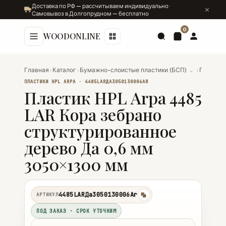
Доставка по РФ — рассчитываем индивидуально ·
Самовывоз в Долгопрудном — бесплатно
0
WOODONLINE
Главная
›
Каталог
›
Бумажно-слоистые пластики (БСП)
⌄
›
Пластики
ПЛАСТИКИ HPL ARPA · 4485LARДА3050130006AR
Пластик HPL Arpa 4485
LAR Кора зебрано
структурированное
дерево Да 0,6 мм
3050×1300 мм
4485LARДа3050130006Ar
АРТИКУЛ
копировать
ПОД ЗАКАЗ · СРОК УТОЧНИМ