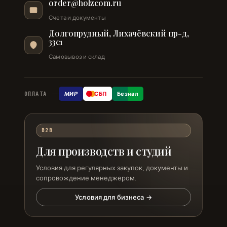
order@holzcom.ru
Счета и документы
Долгопрудный, Лихачёвский пр-д,
33с1
Самовывоз и склад
МИР
СБП
Безнал
ОПЛАТА
B2B
Для производств и студий
Условия для регулярных закупок, документы и
сопровождение менеджером.
Условия для бизнеса →