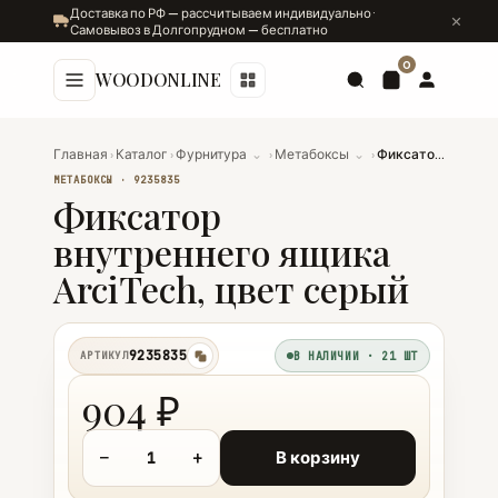
Доставка по РФ — рассчитываем индивидуально ·
Самовывоз в Долгопрудном — бесплатно
0
WOODONLINE
Главная
›
Каталог
›
Фурнитура
⌄
›
Метабоксы
⌄
›
Фиксатор внутреннего ящика ArciTech, цвет серый
МЕТАБОКСЫ · 9235835
Фиксатор
внутреннего ящика
ArciTech, цвет серый
9235835
АРТИКУЛ
В НАЛИЧИИ · 21 ШТ
копировать
904 ₽
−
+
В корзину