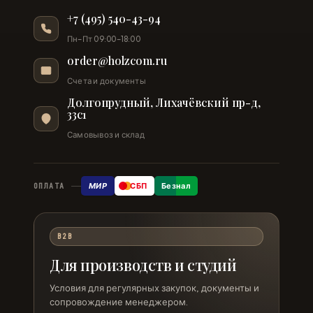
+7 (495) 540-43-94
Пн–Пт 09:00–18:00
order@holzcom.ru
Счета и документы
Долгопрудный, Лихачёвский пр-д,
33с1
Самовывоз и склад
МИР
СБП
Безнал
ОПЛАТА
B2B
Для производств и студий
Условия для регулярных закупок, документы и
сопровождение менеджером.