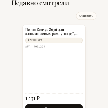
Недавно смотрели
Очистить
Петля Sensys 8631i для
алюминиевых рам, угол 95°,
чашка TA32, навеска на среднюю
ФУРНИТУРА
стенку (B 3), черный обсидиан
АРТ. 9091225
1 131 ₽