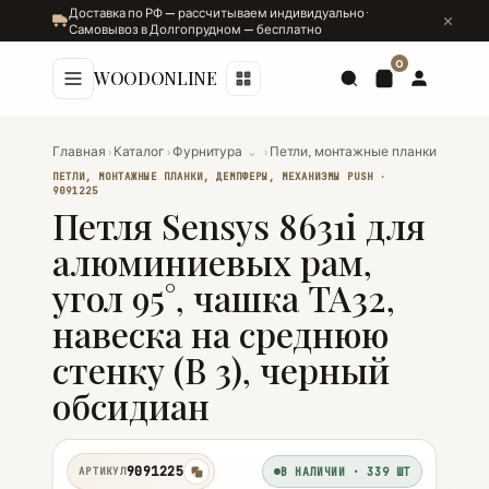
Доставка по РФ — рассчитываем индивидуально ·
Самовывоз в Долгопрудном — бесплатно
0
WOODONLINE
Главная
›
Каталог
›
Фурнитура
⌄
›
Петли, монтажные планки, демпф
ПЕТЛИ, МОНТАЖНЫЕ ПЛАНКИ, ДЕМПФЕРЫ, МЕХАНИЗМЫ PUSH ·
9091225
Петля Sensys 8631i для
алюминиевых рам,
угол 95°, чашка TA32,
навеска на среднюю
стенку (B 3), черный
обсидиан
9091225
АРТИКУЛ
В НАЛИЧИИ · 339 ШТ
копировать