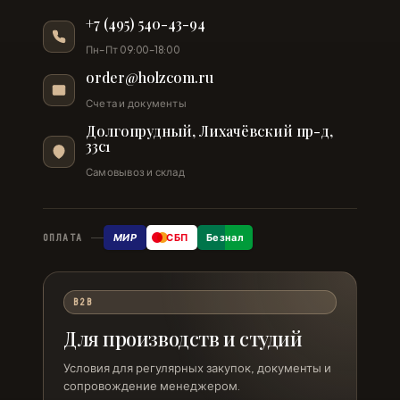
+7 (495) 540-43-94
Пн–Пт 09:00–18:00
order@holzcom.ru
Счета и документы
Долгопрудный, Лихачёвский пр-д,
33с1
Самовывоз и склад
МИР
СБП
Безнал
ОПЛАТА
B2B
Для производств и студий
Условия для регулярных закупок, документы и
сопровождение менеджером.