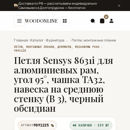
Доставка по РФ — рассчитываем индивидуально ·
Самовывоз в Долгопрудном — бесплатно
0
WOODONLINE
Главная
›
Каталог
›
Фурнитура
⌄
›
Петли, монтажные планки, демпф
ПЕТЛИ, МОНТАЖНЫЕ ПЛАНКИ, ДЕМПФЕРЫ, МЕХАНИЗМЫ PUSH ·
9091225
Петля Sensys 8631i для
алюминиевых рам,
угол 95°, чашка TA32,
навеска на среднюю
стенку (B 3), черный
обсидиан
9091225
АРТИКУЛ
В НАЛИЧИИ · 339 ШТ
копировать