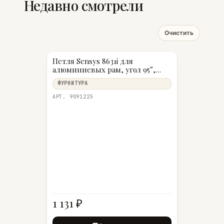
Недавно смотрели
Очистить
Петля Sensys 8631i для
алюминиевых рам, угол 95°,
чашка TA32, навеска на среднюю
ФУРНИТУРА
стенку (B 3), черный обсидиан
АРТ. 9091225
1 131 ₽