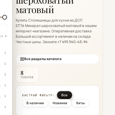
матовый
Купить Столешницы для кухни из ДСП
ST76 Минерал шероховатый матовый в нашем
интернет-магазине. Оперативная доставка
Большой ассортимент в наличии на складе.
10 ₽
Честные цены. Звоните +7 495 540-43-94
1
Все разделы каталога
1
8
ошной
1
ТОВАРОВ
мика Тессина терра
1
Все
БЫСТРЫЙ ФИЛЬТР:
ло-серый сплошной
1
В наличии
Новинки
Хиты
1