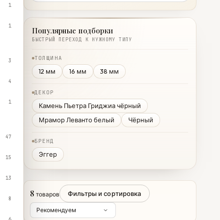
1
1
Популярные подборки
БЫСТРЫЙ ПЕРЕХОД К НУЖНОМУ ТИПУ
ТОЛЩИНА
3
12 мм
16 мм
38 мм
4
ДЕКОР
1
Камень Пьетра Гриджиа чёрный
Мрамор Леванто белый
Чёрный
47
БРЕНД
Эггер
15
13
8
Фильтры и сортировка
товаров
8
6