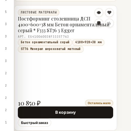
5
ЛИСТОВЫЕ МАТЕРИАЛЫ
Постформинг столешница ДСП
4100×600×38 мм Бетон орнаментальный
3
серый * F333 ST76 3 Egger
3
АРТ. EG410060038F333ST763
Бетон орнаментальный серый
4100×920×38 мм
3
ST76 Минерал шероховатый матовый
3
2
2
2
10 850 ₽
Осталось мало
2
В корзину
1
Быстрый заказ