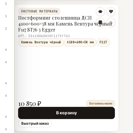
1
ЛИСТОВЫЕ МАТЕРИАЛЫ
1
Постформинг столешница ДСП
4100×600×38 мм Камень Вентура чёрный
F117 ST76 3 Egger
1
АРТ. EG410060038F117ST763
Камень Вентура чёрный
4100×600×38 мм
F117
4
4
4
4
10 850 ₽
Осталось мало
В корзину
4
Быстрый заказ
4