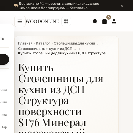
Доставка по РФ — рассчитываем индивидуально ·
Самовывоз в Долгопрудном — бесплатно
0
WOODONLINE
ть
Главная
›
Каталог
›
Столешницы для кухни
⌄
›
Столешницы для кухни из ДСП
⌄
›
Купить Столешницы для кухни из ДСП Структура...
Купить
Столешницы для
кухни из ДСП
клад
Структура
кция
поверхности
new
ST76 Минерал
top
шероховатый