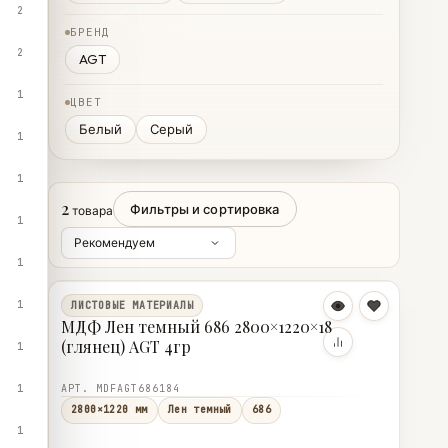
2
БРЕНД
2
AGT
1
ЦВЕТ
Белый
Серый
1
1
2
Фильтры и сортировка
товара
1
1
1
ЛИСТОВЫЕ МАТЕРИАЛЫ
МДФ Лен темный 686 2800×1220×18
(глянец) AGT 4гр
1
1
АРТ. MDFAGT686184
2800×1220 мм
Лен темный
686
1