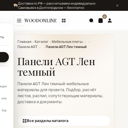
Доставка по РФ — рассчитываем индивидуально ·
Самовывоз в Долгопрудном — бесплатно
0
WOODONLINE
ть
Главная
›
Каталог
›
Мебельные плиты
⌄
›
Панели AGT
⌄
›
Панели AGT Лен темный
Панели AGT Лен
темный
Панели AGT Лен темный: мебельные
кция
материалы для проекта. Подбор, расчёт
листов, распил, сопутствующие материалы,
new
доставка и документы.
top
Все разделы каталога