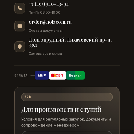
+7 (495) 540-43-94
Пн–Пт 09:00–18:00
order@holzcom.ru
Счета и документы
Долгопрудный, Лихачёвский пр-д,
33с1
Самовывоз и склад
МИР
СБП
Безнал
ОПЛАТА
B2B
Для производств и студий
Условия для регулярных закупок, документы и
сопровождение менеджером.