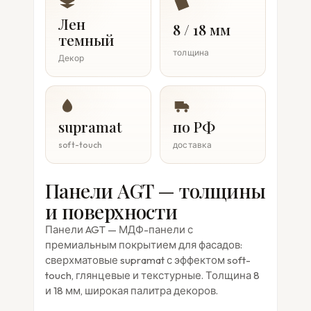
Лен
8 / 18 мм
темный
толщина
Декор
supramat
по РФ
soft-touch
доставка
Панели AGT — толщины
и поверхности
Панели AGT — МДФ-панели с
премиальным покрытием для фасадов:
сверхматовые supramat с эффектом soft-
touch, глянцевые и текстурные. Толщина 8
и 18 мм, широкая палитра декоров.