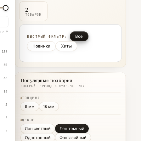
2
ТОВАРОВ
55 ₽
Все
БЫСТРЫЙ ФИЛЬТР:
Новинки
Хиты
136
85
36
Популярные подборки
БЫСТРЫЙ ПЕРЕХОД К НУЖНОМУ ТИПУ
13
ТОЛЩИНА
3
8 мм
18 мм
2
ДЕКОР
Лен светлый
Лен темный
2
Однотонный
Фантазийный