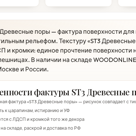
 Древесные поры — фактура поверхности для
тильным рельефом. Текстуру «ST3 Древесные
П и кромки: единое прочтение поверхности н
лешницах. В наличии на складе WOODONLINE,
Москве и России.
енности фактуры ST3 Древесные 
ая фактура «ST3 Древесные поры» — рисунок совпадает с т
ь к царапинам, истиранию и УФ
тся с ЛДСП и кромкой того же декора
на складе, раскрой и доставка по РФ