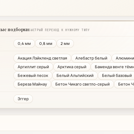
ные подборки
БЫСТРЫЙ ПЕРЕХОД К НУЖНОМУ ТИПУ
0,4 мм
0,8 мм
2 мм
Акация Лэйкленд светлая
Алебастр белый
Алюмин
Аргиллит серый
Арктика серый
Баменда венге тём
Бежевый песок
Белый Альпийский
Белый базовый
Береза Майнау
Бетон Чикаго светло-серый
Бетон Ч
Эггер