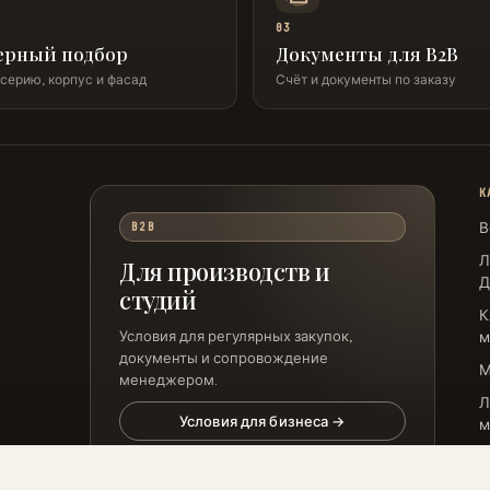
03
ерный подбор
Документы для B2B
серию, корпус и фасад
Счёт и документы по заказу
К
В
B2B
Л
Для производств и
Д
студий
К
Условия для регулярных закупок,
м
документы и сопровождение
менеджером.
Л
Условия для бизнеса →
м