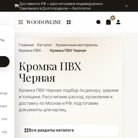
Доставка по РФ — рассчитываем индивидуально ·
Самовывоз в Долгопрудном — бесплатно
0
WOODONLINE
ть
Главная
›
Каталог
›
Кромочные материалы
⌄
›
Кромка ПВХ
⌄
›
Кромка ПВХ Черная
Кромка ПВХ
Черная
Кромка ПВХ Черная: подбор по декору, ширине
клад
и толщине. Рассчитаем расход, кромление и
доставку по Москве и РФ, подготовим
кция
документы для юрлиц.
new
Все разделы каталога
top