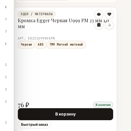
8
ЛДСП / МАТЕРИАЛЫ
Кромка Egger Черная U999 PM 23 мм 1,0
7
мм
7
АРТ. ED231U999EGPM
5
Черная
ABS
TM9 Мягкий матовый
1
1
2
1
76 ₽
В наличии
В корзину
1
Быстрый заказ