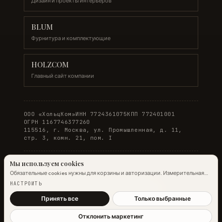
Дизайн и проекты интерьеров
BLUM
Фурнитура и комплектующие
HOLZCOM
Главный сайт компании
ООО «ХольцКом»
ИНН 7724361075
КПП 772401001
ОГРН 1167746377260
115516, г. Москва, ул. Промышленная, д. 11,
стр. 3, комн. 21, пом. I
Мы используем cookies
Обязательные cookies нужны для корзины и авторизации. Измерительная
© 2026 WOODONLINE. Все права защищены.
аналитика Яндекс.Метрики работает на обычных страницах всегда;
НАСТРОИТЬ
настройка ниже управляет только маркетинговыми cookies и атрибуцией.
Политика конфиденциальности
·
Условия заказа
Подробнее →
Принять все
Только выбранные
Отклонить маркетинг