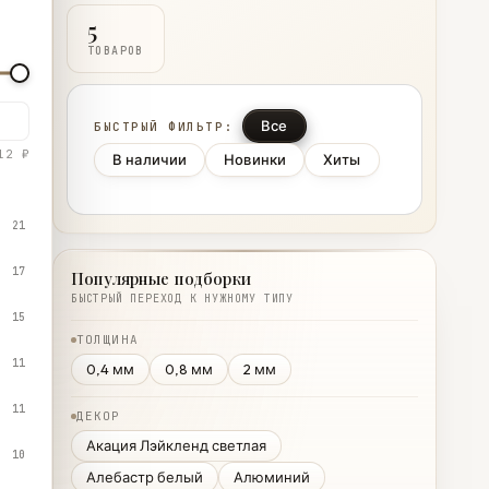
5
ТОВАРОВ
Все
БЫСТРЫЙ ФИЛЬТР:
12 ₽
В наличии
Новинки
Хиты
21
17
Популярные подборки
БЫСТРЫЙ ПЕРЕХОД К НУЖНОМУ ТИПУ
15
ТОЛЩИНА
11
0,4 мм
0,8 мм
2 мм
11
ДЕКОР
Акация Лэйкленд светлая
10
Алебастр белый
Алюминий