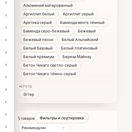
9
Алюминий матированный
Аргиллит белый
Аргиллит серый
9
Арктика серый
Баменда венге тёмный
9
Баменда серо-бежевый
Бежевый
Бежевый песок
Белый Альпийский
9
Белый базовый
Белый платиновый
8
Белый премиум
Береза Майнау
Бетон Чикаго светло-серый
8
Бетон Чикаго тёмно-серый
8
БРЕНД
8
Эггер
8
8
5
Фильтры и сортировка
товаров
8