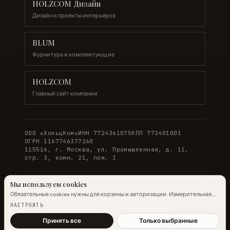
HOLZCOM Дизайн
Дизайн и проекты интерьеров
BLUM
Фурнитура и комплектующие
HOLZCOM
Главный сайт компании
ООО «ХольцКом»
ИНН 7724361075
КПП 772401001
ОГРН 1167746377260
115516, г. Москва, ул. Промышленная, д. 11,
стр. 3, комн. 21, пом. I
Мы используем cookies
Обязательные cookies нужны для корзины и авторизации. Измерительная
© 2026 WOODONLINE. Все права защищены.
аналитика Яндекс.Метрики работает на обычных страницах всегда;
НАСТРОИТЬ
настройка ниже управляет только маркетинговыми cookies и атрибуцией.
Политика конфиденциальности
·
Условия заказа
Подробнее →
Принять все
Только выбранные