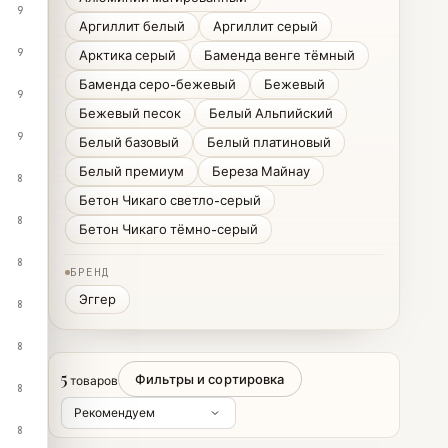
9
Аргиллит белый
Аргиллит серый
9
Арктика серый
Баменда венге тёмный
Баменда серо-бежевый
Бежевый
9
Бежевый песок
Белый Альпийский
9
Белый базовый
Белый платиновый
Белый премиум
Береза Майнау
8
Бетон Чикаго светло-серый
8
Бетон Чикаго тёмно-серый
8
БРЕНД
Эггер
8
8
5
Фильтры и сортировка
товаров
8
8