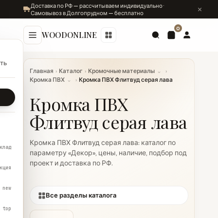
Доставка по РФ — рассчитываем индивидуально ·
Самовывоз в Долгопрудном — бесплатно
0
WOODONLINE
ть
Главная
›
Каталог
›
Кромочные материалы
⌄
›
Кромка ПВХ
⌄
›
Кромка ПВХ Флитвуд серая лава
Кромка ПВХ
Флитвуд серая лава
Кромка ПВХ Флитвуд серая лава: каталог по
клад
параметру «Декор», цены, наличие, подбор под
проект и доставка по РФ.
кция
new
Все разделы каталога
top