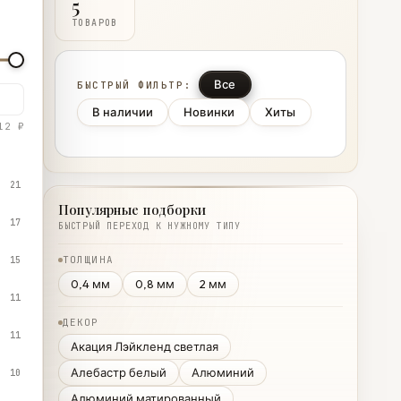
5
ТОВАРОВ
Все
БЫСТРЫЙ ФИЛЬТР:
В наличии
Новинки
Хиты
12 ₽
21
Популярные подборки
17
БЫСТРЫЙ ПЕРЕХОД К НУЖНОМУ ТИПУ
ТОЛЩИНА
15
0,4 мм
0,8 мм
2 мм
11
ДЕКОР
11
Акация Лэйкленд светлая
Алебастр белый
Алюминий
10
Алюминий матированный