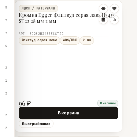
8
ЛДСП / МАТЕРИАЛЫ
Кромка Egger Флитвуд серая лава H3453
ST22 28 мм 2 мм
7
7
АРТ. ED282H3453EGST22
Флитвуд серая лава
ABS/ПВХ
2 мм
5
2
1
2
96 ₽
В наличии
В корзину
2
Быстрый заказ
2