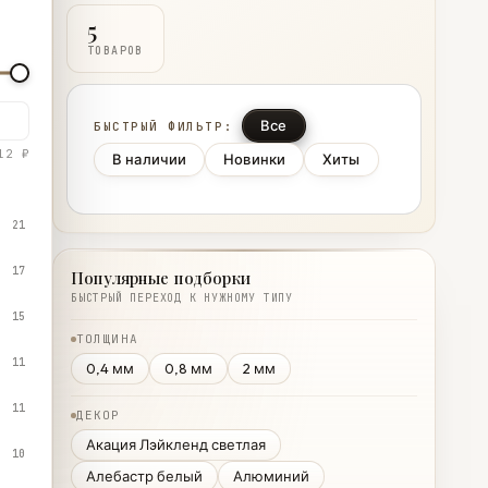
5
ТОВАРОВ
Все
БЫСТРЫЙ ФИЛЬТР:
12 ₽
В наличии
Новинки
Хиты
21
17
Популярные подборки
БЫСТРЫЙ ПЕРЕХОД К НУЖНОМУ ТИПУ
15
ТОЛЩИНА
11
0,4 мм
0,8 мм
2 мм
11
ДЕКОР
Акация Лэйкленд светлая
10
Алебастр белый
Алюминий