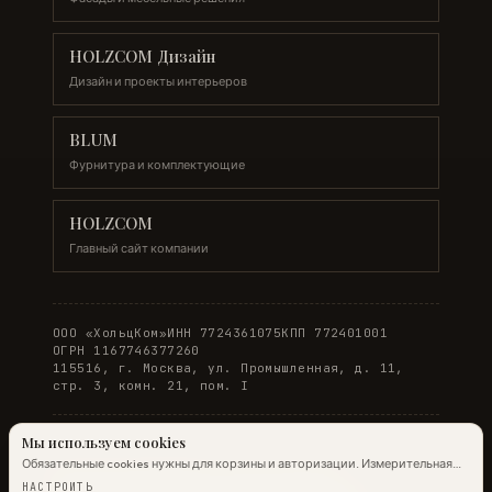
HOLZCOM Дизайн
Дизайн и проекты интерьеров
BLUM
Фурнитура и комплектующие
HOLZCOM
Главный сайт компании
ООО «ХольцКом»
ИНН 7724361075
КПП 772401001
ОГРН 1167746377260
115516, г. Москва, ул. Промышленная, д. 11,
стр. 3, комн. 21, пом. I
Мы используем cookies
Обязательные cookies нужны для корзины и авторизации. Измерительная
© 2026 WOODONLINE. Все права защищены.
аналитика Яндекс.Метрики работает на обычных страницах всегда;
НАСТРОИТЬ