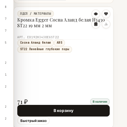
8
ЛДСП / МАТЕРИАЛЫ
Кромка Egger Сосна Аланд белая H3430
7
ST22 19 мм 2 мм
7
АРТ. ED192H3430EGST22
5
Сосна Аланд белая
ABS
ST22 Линейные глубокие поры
2
1
2
71 ₽
В наличии
2
В корзину
2
Быстрый заказ