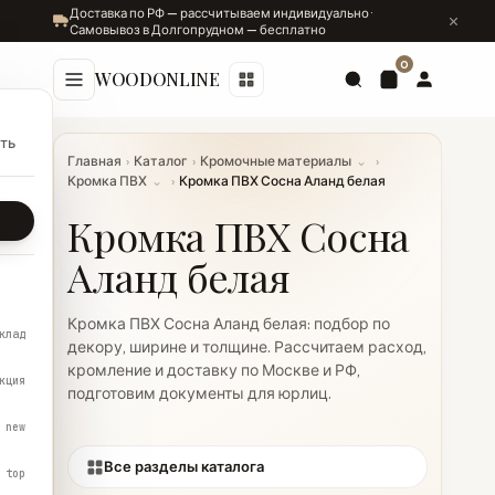
Доставка по РФ — рассчитываем индивидуально ·
Самовывоз в Долгопрудном — бесплатно
0
WOODONLINE
ть
Главная
›
Каталог
›
Кромочные материалы
⌄
›
Кромка ПВХ
⌄
›
Кромка ПВХ Сосна Аланд белая
Кромка ПВХ Сосна
Аланд белая
Кромка ПВХ Сосна Аланд белая: подбор по
клад
декору, ширине и толщине. Рассчитаем расход,
кромление и доставку по Москве и РФ,
кция
подготовим документы для юрлиц.
new
Все разделы каталога
top