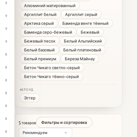
9
Алюминий матированный
Аргиллит белый
Аргиллит серый
9
Арктика серый
Баменда венге тёмный
9
Баменда серо-бежевый
Бежевый
Бежевый песок
Белый Альпийский
9
Белый базовый
Белый платиновый
8
Белый премиум
Береза Майнау
Бетон Чикаго светло-серый
8
Бетон Чикаго тёмно-серый
8
БРЕНД
8
Эггер
8
8
5
Фильтры и сортировка
товаров
8