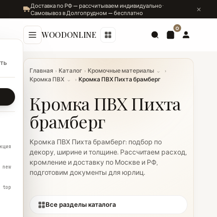
Доставка по РФ — рассчитываем индивидуально ·
Самовывоз в Долгопрудном — бесплатно
0
WOODONLINE
ть
Главная
›
Каталог
›
Кромочные материалы
⌄
›
Кромка ПВХ
⌄
›
Кромка ПВХ Пихта брамберг
Кромка ПВХ Пихта
брамберг
Кромка ПВХ Пихта брамберг: подбор по
кция
декору, ширине и толщине. Рассчитаем расход,
кромление и доставку по Москве и РФ,
new
подготовим документы для юрлиц.
top
Все разделы каталога