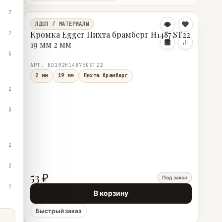
7
ЛДСП / МАТЕРИАЛЫ
Кромка Egger Пихта брамберг Н1487 ST22
7
19 мм 2 мм
5
АРТ. ED192Н1487EGST22
2 мм
19 мм
Пихта брамберг
2
3
2
2
53 ₽
Под заказ
1
В корзину
Быстрый заказ