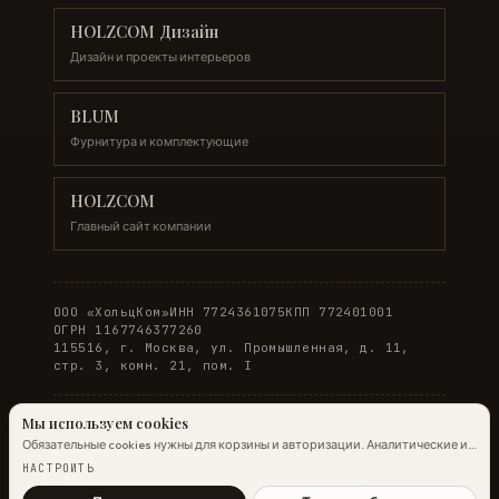
HOLZCOM Дизайн
Дизайн и проекты интерьеров
BLUM
Фурнитура и комплектующие
HOLZCOM
Главный сайт компании
ООО «ХольцКом»
ИНН 7724361075
КПП 772401001
ОГРН 1167746377260
115516, г. Москва, ул. Промышленная, д. 11,
стр. 3, комн. 21, пом. I
Мы используем cookies
Обязательные cookies нужны для корзины и авторизации. Аналитические и
© 2026 WOODONLINE. Все права защищены.
маркетинговые помогают улучшить сайт.
Подробнее →
НАСТРОИТЬ
Политика конфиденциальности
·
Условия заказа