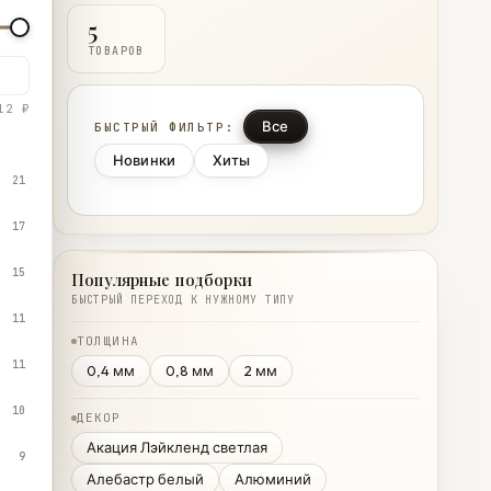
5
ТОВАРОВ
12 ₽
Все
БЫСТРЫЙ ФИЛЬТР:
Новинки
Хиты
21
17
15
Популярные подборки
БЫСТРЫЙ ПЕРЕХОД К НУЖНОМУ ТИПУ
11
ТОЛЩИНА
11
0,4 мм
0,8 мм
2 мм
10
ДЕКОР
Акация Лэйкленд светлая
9
Алебастр белый
Алюминий