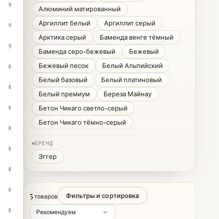
9
Алюминий матированный
Аргиллит белый
Аргиллит серый
9
Арктика серый
Баменда венге тёмный
9
Баменда серо-бежевый
Бежевый
Бежевый песок
Белый Альпийский
8
Белый базовый
Белый платиновый
8
Белый премиум
Береза Майнау
Бетон Чикаго светло-серый
8
Бетон Чикаго тёмно-серый
8
БРЕНД
8
Эггер
8
8
5
Фильтры и сортировка
товаров
8