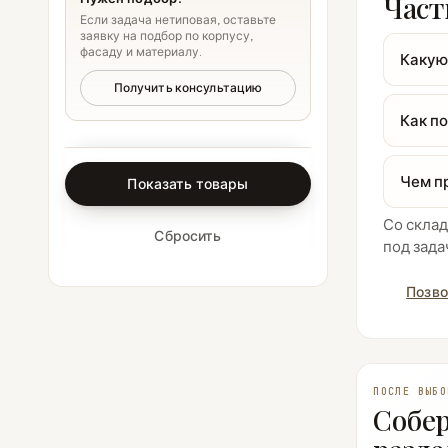
Част
Если задача нетиповая, оставьте
заявку на подбор по корпусу,
фасаду и материалу.
Какую
Получить консультацию
Как п
Чем п
Показать товары
Со склад
Сбросить
под зада
Позво
ПОСЛЕ ВЫБО
Собер