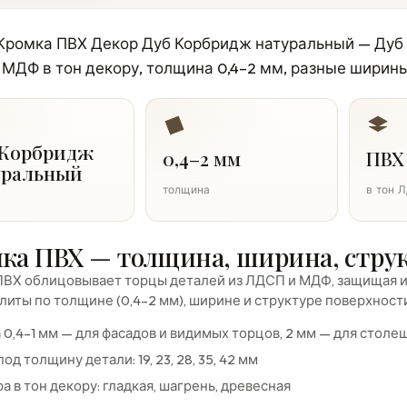
 Кромка ПВХ Декор Дуб Корбридж натуральный — Дуб
МДФ в тон декору, толщина 0,4–2 мм, разные ширины
 Корбридж
0,4–2 мм
ПВХ
уральный
толщина
в тон 
ка ПВХ — толщина, ширина, стру
ВХ облицовывает торцы деталей из ЛДСП и МДФ, защищая их
литы по толщине (0,4–2 мм), ширине и структуре поверхност
0,4–1 мм — для фасадов и видимых торцов, 2 мм — для стол
од толщину детали: 19, 23, 28, 35, 42 мм
а в тон декору: гладкая, шагрень, древесная