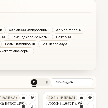
ий
Алюминий матированный
Аргиллит белый
ный
Баменда серо-бежевый
Бежевый
Белый платиновый
Белый премиум
икаго тёмно-серый
⊞
≡
▦
/ МАТЕРИАЛЫ
ЛДСП / МАТЕРИАЛЫ
а Egger Дуб
Кромка Egger Дуб