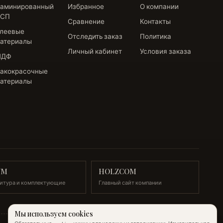
аминированный
Избранное
О компании
СП
Сравнение
Контакты
леевые
Отследить заказ
Политика
атериалы
Личный кабинет
Условия заказа
МДФ
акокрасочные
атериалы
UM
HOLZCOM
итура и комплектующие
Главный сайт компании
Мы используем cookies