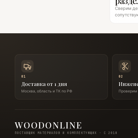
разде
Сверим дек
сопутству
01
02
Доставка от 1 дня
Инжен
Москва, область и ТК по РФ
Проверим 
WOODONLINE
ПОСТАВЩИК МАТЕРИАЛОВ И КОМПЛЕКТУЮЩИХ · С 2018