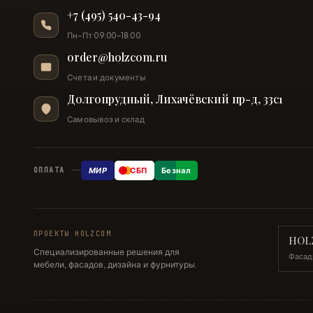
+7 (495) 540-43-94
Пн–Пт 09:00–18:00
order@holzcom.ru
Счета и документы
Долгопрудный, Лихачёвский пр-д, 33с1
Самовывоз и склад
МИР
СБП
Безнал
ОПЛАТА
ПРОЕКТЫ HOLZCOM
HOL
Специализированные решения для
Фасад
мебели, фасадов, дизайна и фурнитуры.