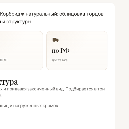
 Корбридж натуральный: облицовка торцов
 и структуры.
по РФ
ЛДСП
доставка
ктура
 и придавая законченный вид. Подбирается в тон
и.
ешниц и нагруженных кромок