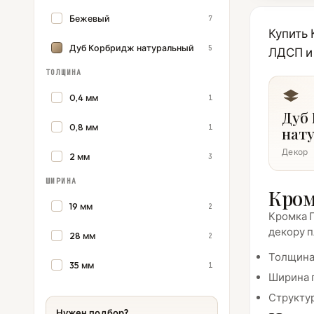
Бежевый
7
Купить
Дуб Корбридж натуральный
5
ЛДСП и 
ТОЛЩИНА
0,4 мм
1
Дуб
0,8 мм
1
нат
Декор
2 мм
3
ШИРИНА
Кром
19 мм
2
Кромка П
декору п
28 мм
2
Толщина 
35 мм
1
Ширина п
Структур
Нужен подбор?