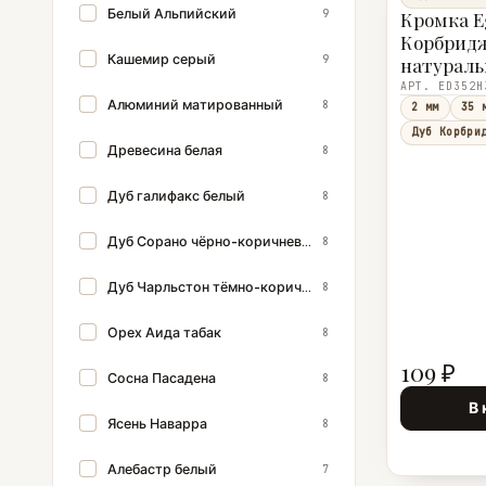
Белый Альпийский
9
Кромка E
Корбрид
Кашемир серый
9
натураль
ST12 35 м
АРТ. ED352Н
Алюминий матированный
8
2 мм
35 
Дуб Корбри
Древесина белая
8
Дуб галифакс белый
8
Дуб Сорано чёрно-коричневый
8
Дуб Чарльстон тёмно-коричневый
8
Орех Аида табак
8
109 ₽
Сосна Пасадена
8
В 
Ясень Наварра
8
Алебастр белый
7