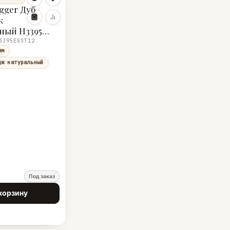
gger Дуб
ж
ный Н3395
м 2 мм
3395EGST12
мм
дж натуральный
Под заказ
корзину