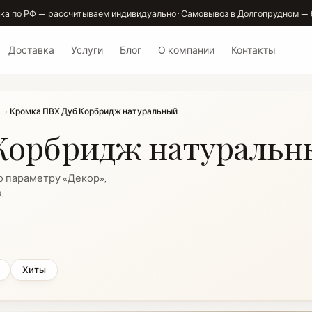
ка по РФ — рассчитываем индивидуально · Самовывоз в Долгопрудном — 
Доставка
Услуги
Блог
О компании
Контакты
›
Кромка ПВХ Дуб Корбридж натуральный
Корбридж натуральн
о параметру «Декор»,
.
Хиты