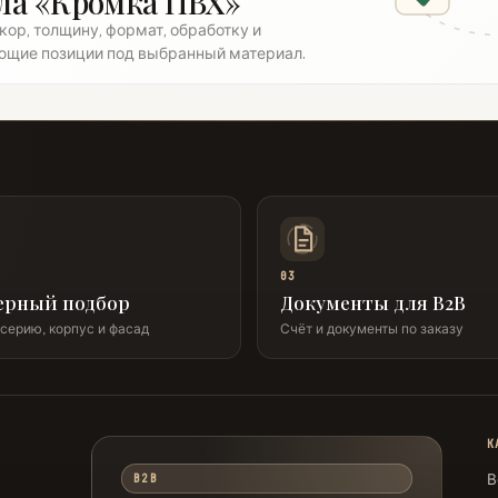
ла «Кромка ПВХ»
ор, толщину, формат, обработку и
ющие позиции под выбранный материал.
03
ерный подбор
Документы для B2B
серию, корпус и фасад
Счёт и документы по заказу
К
В
B2B