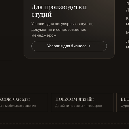
Л
Для производств и
Д
студий
К
Условия для регулярных закупок,
м
документы и сопровождение
менеджером.
Л
Условия для бизнеса →
м
ZCOM Фасады
HOLZCOM Дизайн
BL
ы и мебельные решения
Дизайн и проекты интерьеров
Фурн