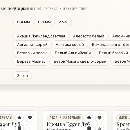
ные подборки
БЫСТРЫЙ ПЕРЕХОД К НУЖНОМУ ТИПУ
0,4 мм
0,8 мм
2 мм
Акация Лэйкленд светлая
Алебастр белый
Алюмин
Аргиллит серый
Арктика серый
Баменда венге тём
Бежевый песок
Белый Альпийский
Белый базовый
Береза Майнау
Бетон Чикаго светло-серый
Бетон Ч
Эггер
ЕРИАЛЫ
ЛДСП / МАТЕРИАЛЫ
ЛДСП 
gger Дуб
Кромка Egger Дуб
Кромк