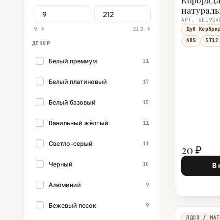
Корбрид
натураль
ST12 19 м
АРТ. ED1904
9 ₽
212 ₽
Дуб Корбри
ABS
ST12
ДЕКОР
Белый премиум
21
Белый платиновый
17
Белый базовый
15
Ванильный жёлтый
11
Светло-серый
11
20 ₽
Черный
10
В 
Алюминий
9
Бежевый песок
9
ЛДСП / МАТ