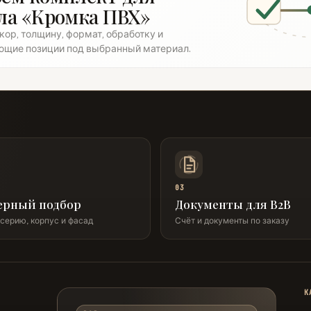
ла «Кромка ПВХ»
ор, толщину, формат, обработку и
ющие позиции под выбранный материал.
03
ерный подбор
Документы для B2B
серию, корпус и фасад
Счёт и документы по заказу
К