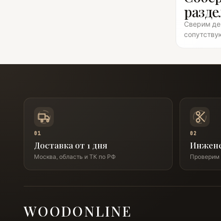
разде
Сверим дек
сопутству
01
02
Доставка от 1 дня
Инжен
Москва, область и ТК по РФ
Проверим 
WOODONLINE