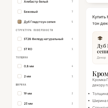
Алебастр белый
7
Бежевый
7
Купить 
Дуб Гладстоун сепия
5
тон дек
СТРУКТУРА ПОВЕРХНОСТИ
ST28 Филвуд натуральный
4
Дуб 
ST RO
1
сеп
Декор
ТОЛЩИНА
0,8 мм
4
Кром
2 мм
1
Кромка П
декору п
ШИРИНА
Толщина 
19 мм
2
Ширина п
23 мм
2
Структур