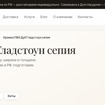
ка по РФ — рассчитываем индивидуально · Самовывоз в Долгопрудном — 
Доставка
Услуги
Блог
О компании
Контакты
›
Кромка ПВХ Дуб Гладстоун сепия
ладстоун сепия
у, ширине и толщине.
ве и РФ, подготовим
Хиты