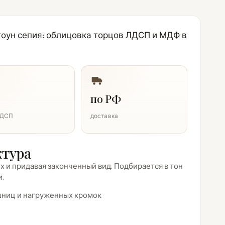
тоун сепия: облицовка торцов ЛДСП и МДФ в
по РФ
ЛДСП
доставка
ктура
 и придавая законченный вид. Подбирается в тон
и.
ешниц и нагруженных кромок