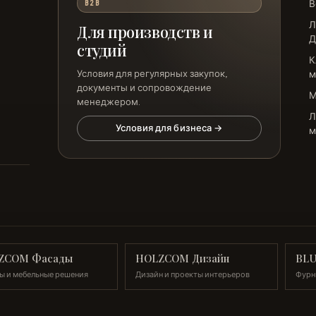
В
B2B
Л
Для производств и
Д
студий
К
Условия для регулярных закупок,
м
документы и сопровождение
менеджером.
Л
Условия для бизнеса →
м
ZCOM Фасады
HOLZCOM Дизайн
BL
ы и мебельные решения
Дизайн и проекты интерьеров
Фурн