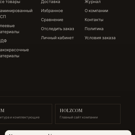
се товары
Доставка
Журнал
аминированный
Избранное
О компании
СП
Сравнение
Контакты
леевые
Отследить заказ
Политика
атериалы
Личный кабинет
Условия заказа
МДФ
акокрасочные
атериалы
UM
HOLZCOM
итура и комплектующие
Главный сайт компании