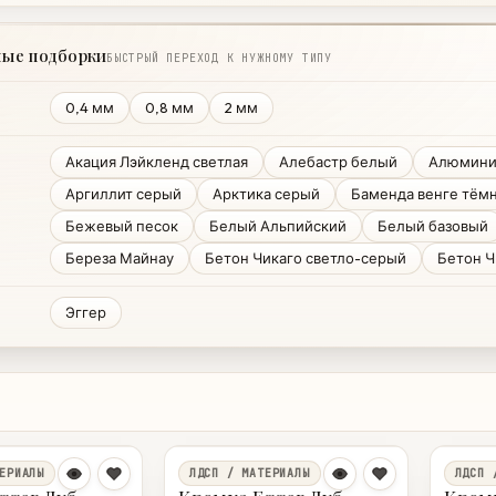
ные подборки
БЫСТРЫЙ ПЕРЕХОД К НУЖНОМУ ТИПУ
0,4 мм
0,8 мм
2 мм
Акация Лэйкленд светлая
Алебастр белый
Алюмин
Аргиллит серый
Арктика серый
Баменда венге тём
Бежевый песок
Белый Альпийский
Белый базовый
Береза Майнау
Бетон Чикаго светло-серый
Бетон Ч
Эггер
ЕРИАЛЫ
ЛДСП / МАТЕРИАЛЫ
ЛДСП 