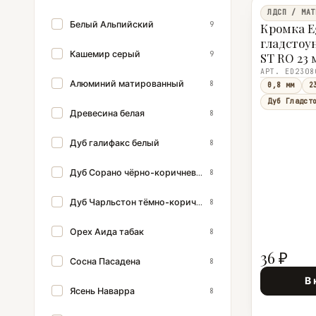
ЛДСП / МАТ
Белый Альпийский
9
Кромка E
гладстоу
Кашемир серый
9
ST RO 23 
АРТ. ED2308
Алюминий матированный
8
0,8 мм
2
Дуб Гладст
Древесина белая
8
Дуб галифакс белый
8
Дуб Сорано чёрно-коричневый
8
Дуб Чарльстон тёмно-коричневый
8
Орех Аида табак
8
36 ₽
Сосна Пасадена
8
В 
Ясень Наварра
8