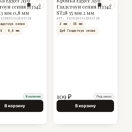
а Egger Дуб
Кромка Egger Дуб
тоун сепия H3342
Гладстоун сепия Н3342
23 мм 0,8 мм
ST28 35 мм 2 мм
D2308H3342EGST28
АРТ. ED352Н3342EGST28
ладстоун сепия
2 мм
35 мм
ВХ
0,8 мм
Дуб Гладстоун сепия
109 ₽
В наличии
Под заказ
В корзину
В корзину