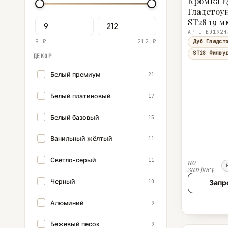
Кромка E
Гладстоу
ST28 19 м
АРТ. ED192H
9 ₽
212 ₽
Дуб Гладст
ST28 Филву
ДЕКОР
Белый премиум
21
Белый платиновый
17
Белый базовый
15
Ванильный жёлтый
11
Светло-серый
11
по
запросу
Черный
10
Запр
Алюминий
9
Бежевый песок
9