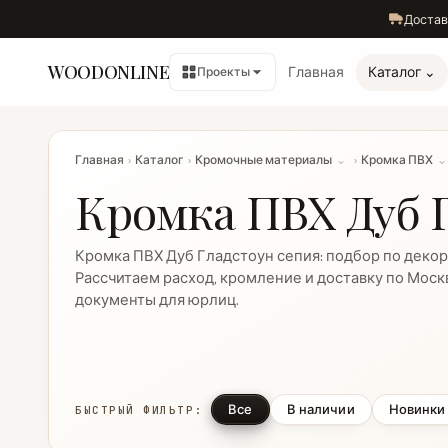
Достав
WOODONLINE
Главная
Каталог ⌄
Проекты
Главная
›
Каталог
›
Кромочные материалы
⌄
›
Кромка ПВХ
⌄
Кромка ПВХ Дуб Г
Кромка ПВХ Дуб Гладстоун сепия: подбор по декор
Рассчитаем расход, кромление и доставку по Моск
документы для юрлиц.
Все
В наличии
Новинки
БЫСТРЫЙ ФИЛЬТР: