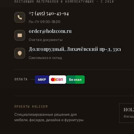
ПОСТАВЩИК МАТЕРИАЛОВ И КОМПЛЕКТУЮЩИХ · С 2018
+7 (495) 540-43-94
Пн–Пт 09:00–18:00
order@holzcom.ru
Счета и документы
Долгопрудный, Лихачёвский пр-д, 33с1
Самовывоз и склад
МИР
СБП
Безнал
ОПЛАТА
ПРОЕКТЫ HOLZCOM
HOL
Специализированные решения для
Фасад
мебели, фасадов, дизайна и фурнитуры.