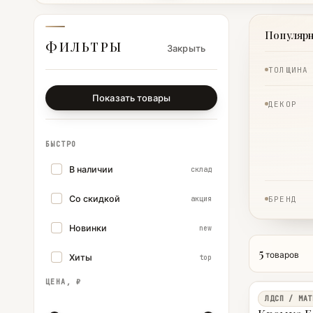
Популяр
ФИЛЬТРЫ
Закрыть
ТОЛЩИНА
Показать товары
ДЕКОР
БЫСТРО
В наличии
склад
Со скидкой
акция
БРЕНД
Новинки
new
5
товаров
Хиты
top
ЦЕНА, ₽
ЛДСП / МАТ