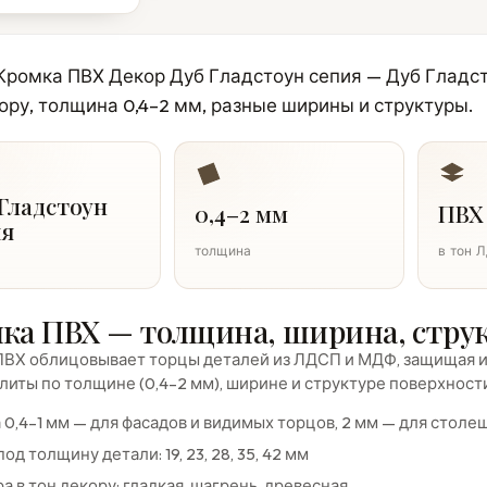
Кромка ПВХ Декор Дуб Гладстоун сепия — Дуб Гладс
ору, толщина 0,4–2 мм, разные ширины и структуры.
Гладстоун
0,4–2 мм
ПВХ
ия
толщина
в тон 
ка ПВХ — толщина, ширина, стру
ВХ облицовывает торцы деталей из ЛДСП и МДФ, защищая их
литы по толщине (0,4–2 мм), ширине и структуре поверхност
0,4–1 мм — для фасадов и видимых торцов, 2 мм — для стол
од толщину детали: 19, 23, 28, 35, 42 мм
а в тон декору: гладкая, шагрень, древесная