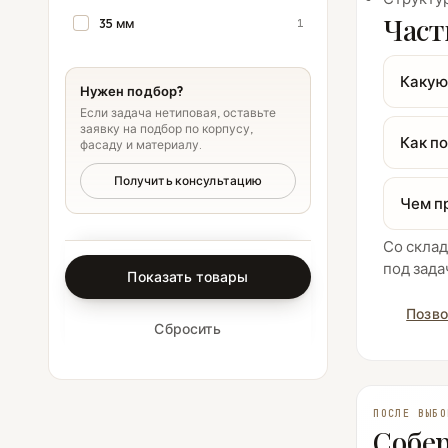
Част
35 мм
1
Какую
Нужен подбор?
Если задача нетиповая, оставьте
заявку на подбор по корпусу,
Как п
фасаду и материалу.
Получить консультацию
Чем п
Со склад
под зада
Показать товары
Позво
Сбросить
ПОСЛЕ ВЫБО
Собер