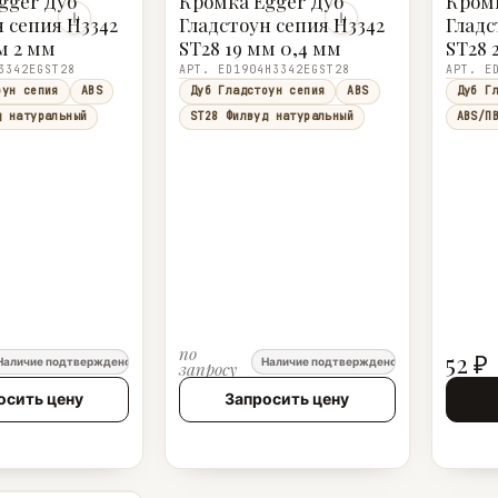
gger Дуб
Кромка Egger Дуб
Кромк
н сепия H3342
Гладстоун сепия H3342
Гладс
м 2 мм
ST28 19 мм 0,4 мм
ST28 
3342EGST28
АРТ. ED1904H3342EGST28
АРТ. E
оун сепия
ABS
Дуб Гладстоун сепия
ABS
Дуб Г
д натуральный
ST28 Филвуд натуральный
ABS/П
по
52 ₽
Наличие подтверждено
Наличие подтверждено
запросу
осить цену
Запросить цену