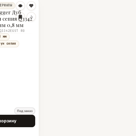
ЕРИАЛЫ
gger Дуб
н сепия Q3342
мм 0,8 мм
Q3342EGST RO
3 мм
оун сепия
Под заказ
корзину