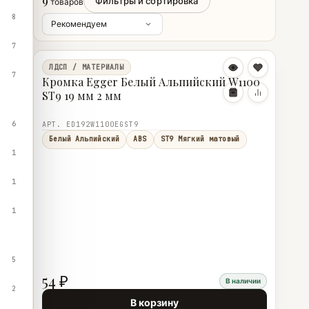
9
Фильтры и сортировка
товаров
8
7
ЛДСП / МАТЕРИАЛЫ
7
Кромка Egger Белый Альпийский W1100
ST9 19 мм 2 мм
6
АРТ. ED192W1100EGST9
Белый Альпийский
ABS
ST9 Мягкий матовый
1
1
1
5
54 ₽
В наличии
2
В корзину