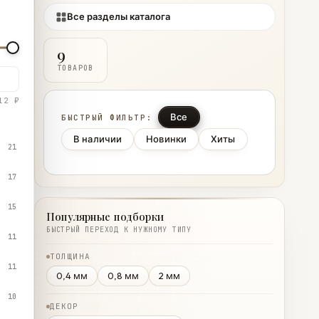
Все разделы каталога
9
ТОВАРОВ
12 ₽
Все
БЫСТРЫЙ ФИЛЬТР:
В наличии
Новинки
Хиты
21
17
15
Популярные подборки
БЫСТРЫЙ ПЕРЕХОД К НУЖНОМУ ТИПУ
11
ТОЛЩИНА
11
0,4 мм
0,8 мм
2 мм
10
ДЕКОР