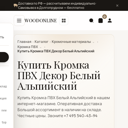
Доставка по РФ — рассчитываем индивидуально ·
Самовывоз в Долгопрудном — бесплатно
0
WOODONLINE
ть
Главная
›
Каталог
›
Кромочные материалы
⌄
›
Кромка ПВХ
⌄
›
Купить Кромка ПВХ Декор Белый Альпийский
Купить Кромка
ПВХ Декор Белый
Альпийский
клад
Купить Кромка ПВХ Белый Альпийский в нашем
кция
интернет-магазине. Оперативная доставка
Большой ассортимент в наличии на складе.
new
Честные цены. Звоните +7 495 540-43-94
top