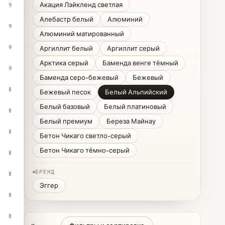
Акация Лэйкленд светлая
9
Алебастр белый
Алюминий
9
Алюминий матированный
9
Аргиллит белый
Аргиллит серый
Арктика серый
Баменда венге тёмный
9
Баменда серо-бежевый
Бежевый
8
Бежевый песок
Белый Альпийский
Белый базовый
Белый платиновый
8
Белый премиум
Береза Майнау
8
Бетон Чикаго светло-серый
Бетон Чикаго тёмно-серый
8
БРЕНД
8
Эггер
8
8