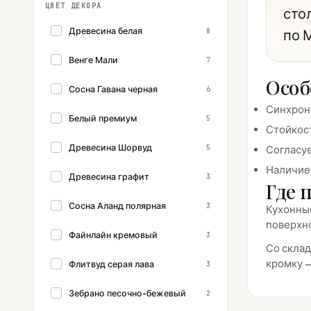
ЦВЕТ ДЕКОРА
сто
Древесина белая
8
по 
Венге Мали
7
Особ
Сосна Гавана черная
6
Синхронн
Белый премиум
5
Стойкост
Древесина Шорвуд
5
Согласуе
Наличие 
Древесина графит
3
Где 
Сосна Аланд полярная
3
Кухонные
поверхно
Файнлайн кремовый
3
Со склад
кромку —
Флитвуд серая лава
3
Зебрано песочно-бежевый
2