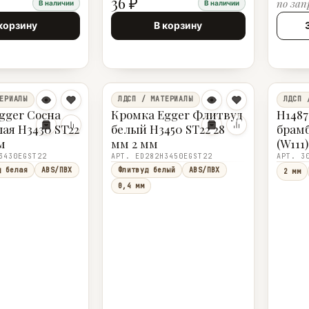
36 ₽
по зап
В наличии
В наличии
корзину
В корзину
ЕРИАЛЫ
ЛДСП / МАТЕРИАЛЫ
ЛДСП 
gger Сосна
Кромка Egger Флитвуд
H1487
лая H3430 ST22
белый H3450 ST22 28
брамб
м
мм 2 мм
(W111)
3430EGST22
АРТ. ED282H3450EGST22
АРТ. 3
д белая
ABS/ПВХ
Флитвуд белый
ABS/ПВХ
2 мм
0,4 мм