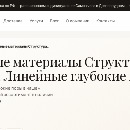
ка по РФ — рассчитываем индивидуально · Самовывоз в Долгопрудном — 
Доставка
Услуги
Блог
О компании
Контакты
ные материалы Структура...
е материалы Структ
2 Линейные глубокие
окие поры в нашем
й ассортимент в наличии
4