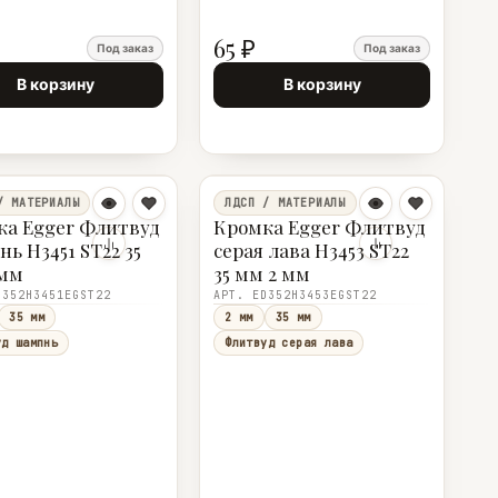
65 ₽
Под заказ
Под заказ
В корзину
В корзину
/ МАТЕРИАЛЫ
ЛДСП / МАТЕРИАЛЫ
ка Egger Флитвуд
Кромка Egger Флитвуд
ь H3451 ST22 35
серая лава H3453 ST22
 мм
35 мм 2 мм
D352H3451EGST22
АРТ. ED352H3453EGST22
35 мм
2 мм
35 мм
уд шампнь
Флитвуд серая лава