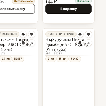
144 ₽
росу
Осталось мало
В наличии
Запросить цену
В корзину
/ МАТЕРИАЛЫ
ЛДСП / МАТЕРИАЛЫ
 19×2мм Пихта
H1487 35×2мм Пихта
ерг АБС DC30P3
брамберг АБС DC30P3
 (150м)
(W111) (75м)
0176
АРТ. 30183
19 мм
H1487
2 мм
35 мм
H1487