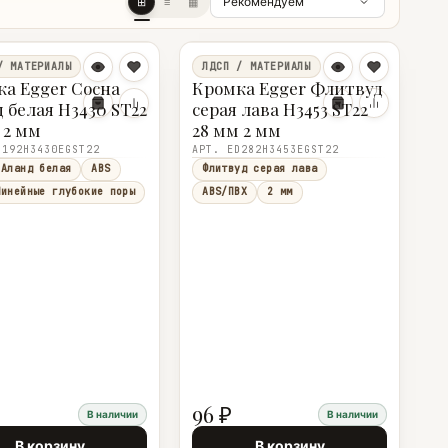
⊞
≡
▦
/ МАТЕРИАЛЫ
ЛДСП / МАТЕРИАЛЫ
а Egger Сосна
Кромка Egger Флитвуд
 белая H3430 ST22
серая лава H3453 ST22
 2 мм
28 мм 2 мм
D192H3430EGST22
АРТ. ED282H3453EGST22
 Аланд белая
ABS
Флитвуд серая лава
Линейные глубокие поры
ABS/ПВХ
2 мм
96 ₽
В наличии
В наличии
В корзину
В корзину