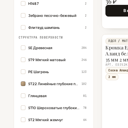
36 ₽
H1487
2
В 
Зебрано песочно-бежевый
2
Флитвуд шампань
2
СТРУКТУРА ПОВЕРХНОСТИ
ЛДСП / МАТ
Кромка E
SE Древесная
284
Аланд бе
35 мм 2 м
ST9 Мягкий матовый
246
АРТ. ED352H
Сосна Алан
PE Шагрень
123
2 мм
ST22 Линейные глубокие поры
102
Глянцевая
81
ST10 Шероховатые глубокие поры
78
ST2 Мягкий жемчуг
64