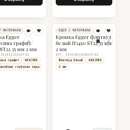
/ МАТЕРИАЛЫ
ЛДСП / МАТЕРИАЛЫ
а Egger
Кромка Egger Флитвуд
есина графит
белый H3450 ST22 35 мм
 ST22 35 мм 2 мм
2 мм
D352H1123EGST22
АРТ. ED352H3450EGST22
сина графит
ABS/ПВХ
Флитвуд белый
ABS/ПВХ
Линейные глубокие поры
2 мм