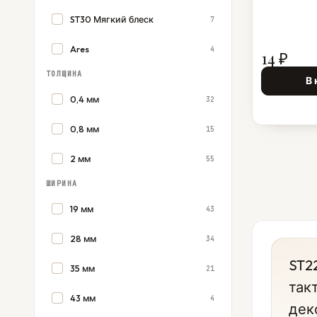
ST30 Мягкий блеск
7
Ares
4
14 ₽
ТОЛЩИНА
В 
0,4 мм
32
0,8 мм
15
2 мм
55
ШИРИНА
19 мм
43
28 мм
34
ST2
35 мм
21
так
43 мм
4
дек