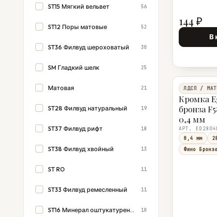
ST15 Мягкий вельвет
56
144 ₽
ST12 Поры матовые
52
В 
ST36 Филвуд шероховатый
30
SM Гладкий шелк
25
Матовая
21
ЛДСП / МАТ
Кромка E
бронза F5
ST28 Филвуд натуральный
19
0,4 мм
ST37 Филвуд рифт
18
АРТ. ED2804
0,4 мм
2
ST38 Филвуд хвойный
13
Фино Бронз
ST RO
11
ST33 Филвуд ремесленный
11
ST16 Минерал оштукатуренный
10