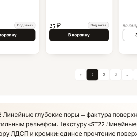
25 ₽
по зап
Под заказ
Под заказ
корзину
В корзину
←
1
2
3
…
2 Линейные глубокие поры — фактура поверх
тильным рельефом. Текстуру «ST22 Линейные 
ору ЛДСП и кромки: единое прочтение поверх