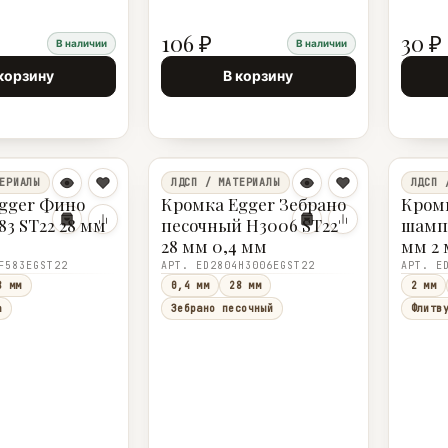
106 ₽
30 ₽
В наличии
В наличии
корзину
В корзину
ЕРИАЛЫ
ЛДСП / МАТЕРИАЛЫ
ЛДСП 
gger Фино
Кромка Egger Зебрано
Кром
83 ST22 28 мм
песочный Н3006 ST22
шампн
28 мм 0,4 мм
мм 2
F583EGST22
АРТ. ED2804Н3006EGST22
АРТ. E
8 мм
0,4 мм
28 мм
2 мм
а
Зебрано песочный
Флитв