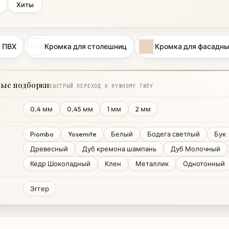
Хиты
 ПВХ
Кромка для столешниц
Кромка для фасадны
ные подборки
БЫСТРЫЙ ПЕРЕХОД К НУЖНОМУ ТИПУ
0,4 мм
0,45 мм
1 мм
2 мм
Piombo
Yosemite
Белый
Бодега светлый
Бук
Древесный
Дуб кремона шампань
Дуб Молочный
Кедр Шоколадный
Клен
Металлик
Однотонный
Эггер