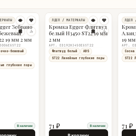
ЕРИАЛЫ
ЛДСП / МАТЕРИАЛЫ
ЛДСП 
gger Зебрано
Кромка Egger Флитвуд
Кромк
-бежевый
белый H3450 ST22 19 мм
Аланд
22 19 мм 2 мм
2 мм
19 мм
3006EGST22
АРТ. ED192H3450EGST22
АРТ. E
сочно-бежевый
Флитвуд белый
ABS
Сосна
ST22 Линейные глубокие поры
ST22 
ные глубокие поры
71 ₽
71 ₽
В наличии
В наличии
корзину
В корзину