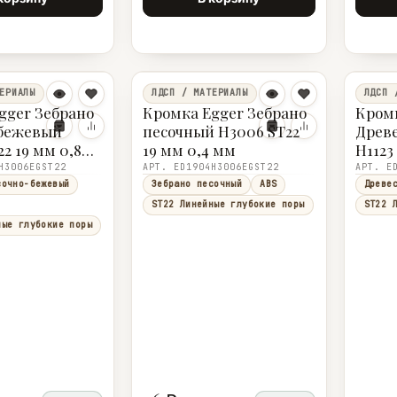
ЕРИАЛЫ
ЛДСП / МАТЕРИАЛЫ
ЛДСП 
gger Зебрано
Кромка Egger Зебрано
Кромк
-бежевый
песочный H3006 ST22
Древ
2 19 мм 0,8
19 мм 0,4 мм
H1123
H3006EGST22
АРТ. ED1904H3006EGST22
АРТ. E
сочно-бежевый
Зебрано песочный
ABS
Древе
ST22 Линейные глубокие поры
ST22 
ные глубокие поры