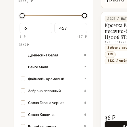
102
товара
ЦЕНА, ₽
ЛДСП / МАТ
Кромка E
песочно
H3006 ST
6 ₽
457 ₽
АРТ. ED192H
ДЕКОР
Зебрано пе
ABS
Древесина белая
8
ST22 Линей
Венге Мали
7
Файнлайн кремовый
7
Зебрано песочный
6
Сосна Гавана черная
6
Сосна Касцина
6
36 ₽
В 
Белый премиум
5