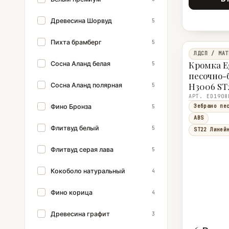
Древесина Шорвуд
5
Пихта брамберг
5
ЛДСП / МАТ
Кромка E
Сосна Аланд белая
5
песочно
H3006 ST2
Сосна Аланд полярная
5
мм
АРТ. ED1908
Фино Бронза
Зебрано пе
5
ABS
Флитвуд белый
5
ST22 Линей
Флитвуд серая лава
5
Кокоболо натуральный
4
Фино корица
4
Древесина графит
3