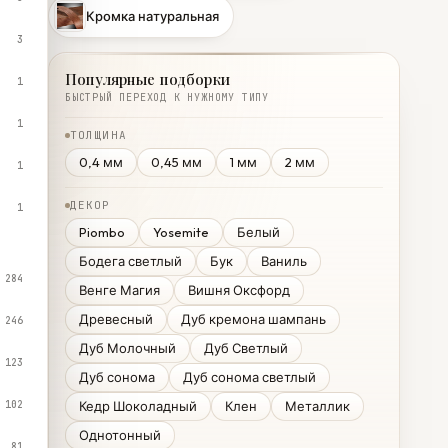
Кромка натуральная
3
Популярные подборки
1
БЫСТРЫЙ ПЕРЕХОД К НУЖНОМУ ТИПУ
1
ТОЛЩИНА
0,4 мм
0,45 мм
1 мм
2 мм
1
ДЕКОР
1
Piombo
Yosemite
Белый
Бодега светлый
Бук
Ваниль
284
Венге Магия
Вишня Оксфорд
Древесный
Дуб кремона шампань
246
Дуб Молочный
Дуб Светлый
123
Дуб сонома
Дуб сонома светлый
102
Кедр Шоколадный
Клен
Металлик
Однотонный
81