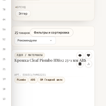
БРЕНД
78
Эггер
64
56
25
Фильтры и сортировка
товаров
52
30
ЛДСП / МАТЕРИАЛЫ
25
Кромка Cleaf Piombo HM02 23×1 мм ABS
21
АРТ. EDGECLFHM02231
19
Piombo
ABS
SM Гладкий шелк
18
13