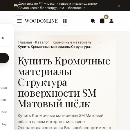
Доставка по РФ — рассчитываем индивидуально ·
Самовывоз в Долгопрудном — бесплатно
0
WOODONLINE
ть
Главная
›
Каталог
›
Кромочные материалы
⌄
›
Купить Кромочные материалы Структура...
Купить Кромочные
материалы
Структура
поверхности SM
клад
Матовый шёлк
кция
new
Купить Кромочные материалы SM Матовый
шёлк в нашем интернет-магазине.
top
Оперативная доставка Большой ассортимент в