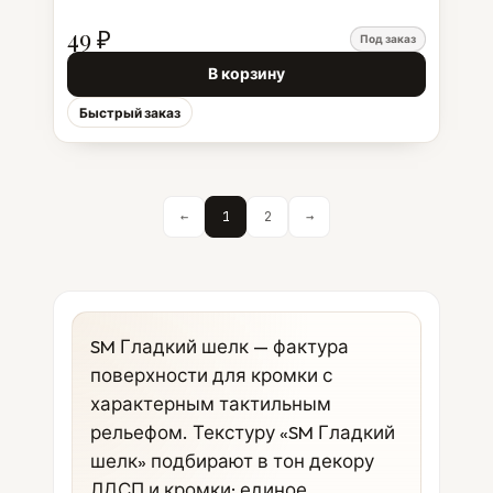
49 ₽
Под заказ
В корзину
Быстрый заказ
←
1
2
→
SM Гладкий шелк — фактура
поверхности для кромки с
характерным тактильным
рельефом. Текстуру «SM Гладкий
шелк» подбирают в тон декору
ЛДСП и кромки: единое