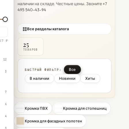
наличии на складе. Честные цены. Звоните +7
495 540-43-94
Все разделы каталога
57 ₽
25
ТОВАРОВ
12
Все
БЫСТРЫЙ ФИЛЬТР:
3
В наличии
Новинки
Хиты
7
4
Кромка ПВХ
Кромка для столешниц
4
Кромка для фасадных полотен
3