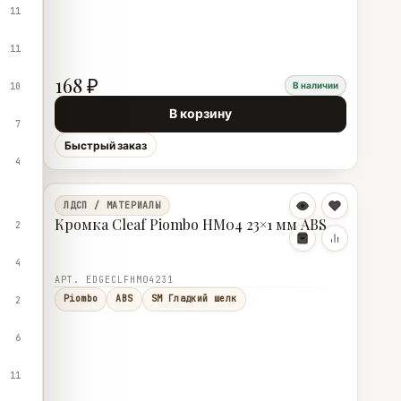
11
11
168 ₽
В наличии
10
В корзину
7
Быстрый заказ
4
ЛДСП / МАТЕРИАЛЫ
Кромка Cleaf Piombo HM04 23×1 мм ABS
2
4
АРТ. EDGECLFHM04231
Piombo
ABS
SM Гладкий шелк
2
6
11