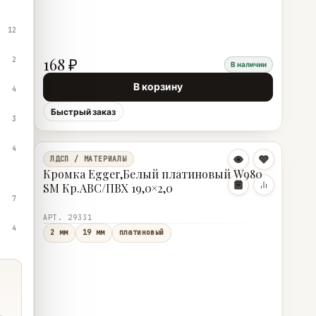
12
168 ₽
2
В наличии
В корзину
4
Быстрый заказ
3
4
ЛДСП / МАТЕРИАЛЫ
Кромка Egger,Белый платиновый W980
SM Кр.АВС/ПВХ 19,0×2,0
7
АРТ. 29331
4
2 мм
19 мм
платиновый