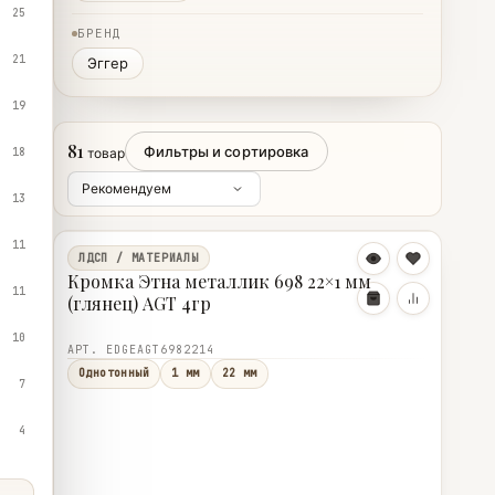
25
БРЕНД
21
Эггер
19
81
Фильтры и сортировка
18
товар
13
11
ЛДСП / МАТЕРИАЛЫ
Кромка Этна металлик 698 22×1 мм
11
(глянец) AGT 4гр
10
АРТ. EDGEAGT6982214
Однотонный
1 мм
22 мм
7
4