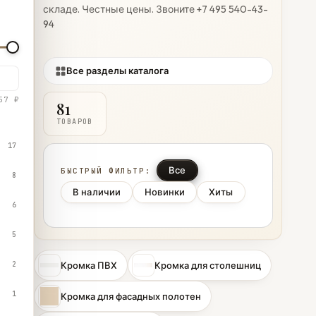
складе. Честные цены. Звоните +7 495 540-43-
94
Все разделы каталога
57 ₽
81
ТОВАРОВ
17
Все
БЫСТРЫЙ ФИЛЬТР:
8
В наличии
Новинки
Хиты
6
5
2
Кромка ПВХ
Кромка для столешниц
1
Кромка для фасадных полотен