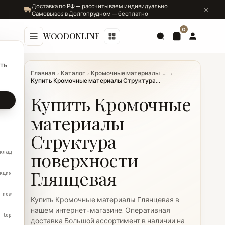
Доставка по РФ — рассчитываем индивидуально ·
Самовывоз в Долгопрудном — бесплатно
0
WOODONLINE
ть
Главная
›
Каталог
›
Кромочные материалы
⌄
›
Купить Кромочные материалы Структура...
Купить Кромочные
материалы
Структура
поверхности
клад
Глянцевая
кция
new
Купить Кромочные материалы Глянцевая в
нашем интернет-магазине. Оперативная
top
доставка Большой ассортимент в наличии на