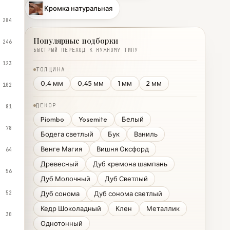
Кромка натуральная
284
Популярные подборки
246
БЫСТРЫЙ ПЕРЕХОД К НУЖНОМУ ТИПУ
123
ТОЛЩИНА
0,4 мм
0,45 мм
1 мм
2 мм
102
ДЕКОР
81
Piombo
Yosemite
Белый
78
Бодега светлый
Бук
Ваниль
Венге Магия
Вишня Оксфорд
64
Древесный
Дуб кремона шампань
56
Дуб Молочный
Дуб Светлый
52
Дуб сонома
Дуб сонома светлый
Кедр Шоколадный
Клен
Металлик
30
Однотонный