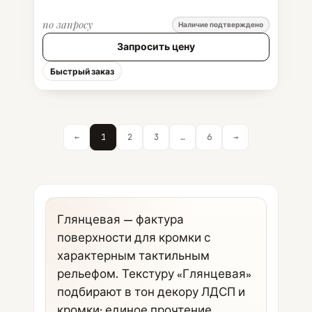
по запросу
Наличие подтверждено
Запросить цену
Быстрый заказ
←
1
2
3
…
6
→
Глянцевая — фактура
поверхности для кромки с
характерным тактильным
рельефом. Текстуру «Глянцевая»
подбирают в тон декору ЛДСП и
кромки: единое прочтение