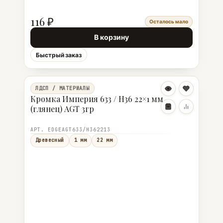
116 ₽
Осталось мало
В корзину
Быстрый заказ
ЛДСП / МАТЕРИАЛЫ
Кромка Империя 633 / H36 22×1 мм
(глянец) AGT 3гр
АРТ. EDGEAGT633/H362213
Древесный
1 мм
22 мм