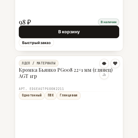
98 ₽
В наличии
В корзину
Быстрый заказ
ЛДСП / МАТЕРИАЛЫ
Кромка Бьянко PG008 22×1 мм (глянец)
AGT 1гр
АРТ. EDGEAGTPG0082211
Однотонный
ПВХ
Глянцевая