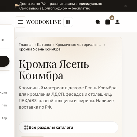
Доставка по РФ — рассчитываем индивидуально ·
Самовывоз в Долгопрудном — бесплатно
0
WOODONLINE
ть
Главная
›
Каталог
›
Кромочные материалы
⌄
›
Кромка Ясень Коимбра
Кромка Ясень
Коимбра
Кромочный материал в декоре Ясень Коимбра
кция
для кромления ЛДСП, фасадов и столешниц:
ПВХ/ABS, разной толщины и ширины. Наличие,
new
доставка по РФ.
top
Все разделы каталога