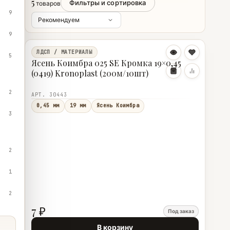
5
Фильтры и сортировка
товаров
9
9
ЛДСП / МАТЕРИАЛЫ
5
Ясень Коимбра 025 SE Кромка 19×0,45
(0419) Kronoplast (200м/10шт)
2
АРТ. 30443
0,45 мм
19 мм
Ясень Коимбра
3
2
1
2
7 ₽
Под заказ
В корзину