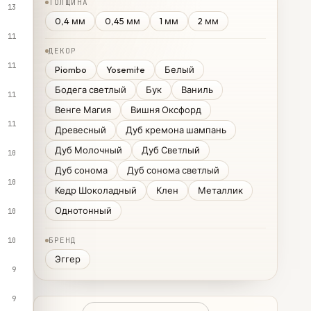
ТОЛЩИНА
13
0,4 мм
0,45 мм
1 мм
2 мм
11
ДЕКОР
11
Piombo
Yosemite
Белый
Бодега светлый
Бук
Ваниль
11
Венге Магия
Вишня Оксфорд
11
Древесный
Дуб кремона шампань
Дуб Молочный
Дуб Светлый
10
Дуб сонома
Дуб сонома светлый
10
Кедр Шоколадный
Клен
Металлик
Однотонный
10
БРЕНД
10
Эггер
9
9