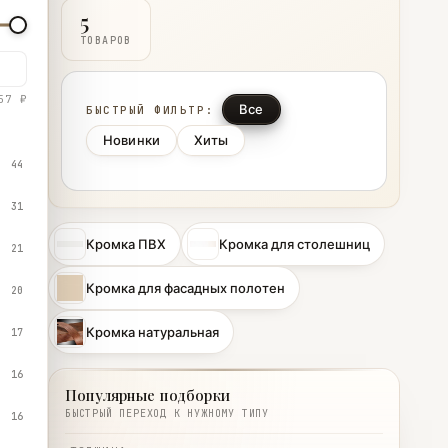
5
ТОВАРОВ
57 ₽
Все
БЫСТРЫЙ ФИЛЬТР:
Новинки
Хиты
44
31
Кромка ПВХ
Кромка для столешниц
21
Кромка для фасадных полотен
20
Кромка натуральная
17
16
Популярные подборки
БЫСТРЫЙ ПЕРЕХОД К НУЖНОМУ ТИПУ
16