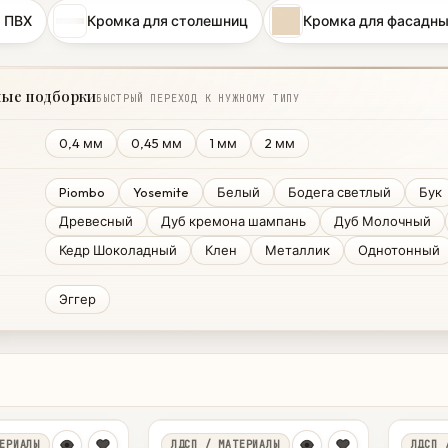
 ПВХ
Кромка для столешниц
Кромка для фасадны
ные подборки
БЫСТРЫЙ ПЕРЕХОД К НУЖНОМУ ТИПУ
0,4 мм
0,45 мм
1 мм
2 мм
Piombo
Yosemite
Белый
Бодега светлый
Бук
Древесный
Дуб кремона шампань
Дуб Молочный
Кедр Шоколадный
Клен
Металлик
Однотонный
Эггер
ЕРИАЛЫ
ЛДСП / МАТЕРИАЛЫ
ЛДСП 