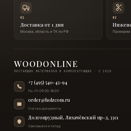
01
02
Доставка от 1 дня
Инжен
Москва, область и ТК по РФ
Проверим 
WOODONLINE
ПОСТАВЩИК МАТЕРИАЛОВ И КОМПЛЕКТУЮЩИХ · С 2018
+7 (495) 540-43-94
Пн–Пт 09:00–18:00
order@holzcom.ru
Счета и документы
Долгопрудный, Лихачёвский пр-д, 33с1
Самовывоз и склад