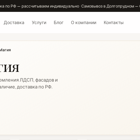
ка по РФ — рассчитываем индивидуально · Самовывоз в Долгопрудном — 
Доставка
Услуги
Блог
О компании
Контакты
 Магия
гия
омления ЛДСП, фасадов и
личие, доставка по РФ.