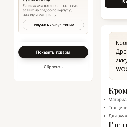
В 
Если задача нетиповая, оставьте
заявку на подбор по корпусу,
фасаду и материалу.
Получить консультацию
Кро
Дре
Показать товары
акк
Сбросить
WOO
Кром
Материал
Толщины:
Для руч
Где 