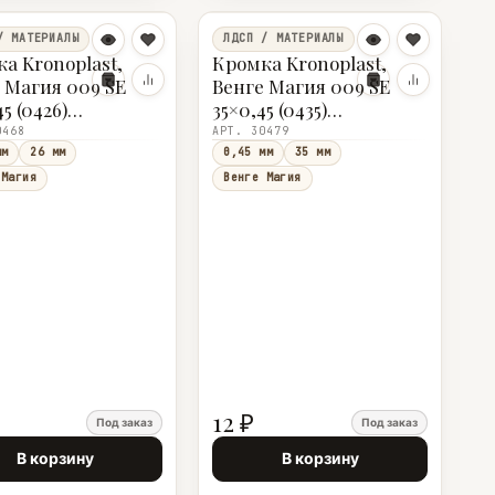
/ МАТЕРИАЛЫ
ЛДСП / МАТЕРИАЛЫ
а Kronoplast,
Кромка Kronoplast,
 Магия 009 SE
Венге Магия 009 SE
5 (0426)
35×0,45 (0435)
/5шт)
(200м/5шт)
0468
АРТ. 30479
мм
26 мм
0,45 мм
35 мм
 Магия
Венге Магия
12 ₽
Под заказ
Под заказ
В корзину
В корзину