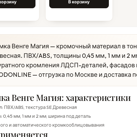
корзину
В корзину
мка Венге Магия — кромочный материал в тон 
весная. ПВХ/ABS, толщины 0,45 мм, 1 мм и 2 м
уратного кромления ЛДСП-деталей, фасадов и
DONLINE — отгрузка по Москве и доставка п
ка Венге Магия: характеристики
: ПВХ/ABS, текстура SE Древесная
 0,45 мм, 1 мм и 2 мм; ширина под деталь
ного и автоматического кромкооблицовывания
применяется