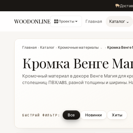
Достав
WOODONLINE
Главная
Каталог ⌄
Проекты
Главная
›
Каталог
›
Кромочные материалы
⌄
›
Кромка Венге
Кромка Венге Ма
Кромочный материал в декоре Венге Магия для кр
столешниц: ПВХ/ABS, разной толщины и ширины. На
Все
Новинки
Хиты
БЫСТРЫЙ ФИЛЬТР: