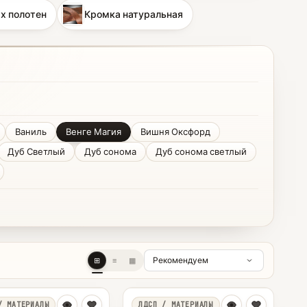
х полотен
Кромка натуральная
Ваниль
Венге Магия
Вишня Оксфорд
Дуб Светлый
Дуб сонома
Дуб сонома светлый
⊞
≡
▦
/ МАТЕРИАЛЫ
ЛДСП / МАТЕРИАЛЫ