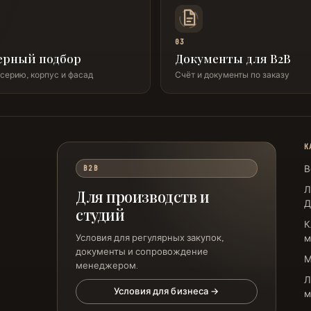
03
ерный подбор
Документы для B2B
серию, корпус и фасад
Счёт и документы по заказу
К
В
B2B
Л
Для производств и
Д
студий
К
Условия для регулярных закупок,
м
документы и сопровождение
менеджером.
Л
Условия для бизнеса →
м