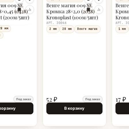
гия 009 SE
Венге магия 009 SE
Венге
×0,45 (0428)
Кромка 28×2,0 (2028)
Кромк
t (200м/5шт)
Kronoplast (100м/5шт)
Krono
АРТ. 30046
АРТ. 3
28 мм
2 мм
28 мм
Венге магия
1 мм
я
52 ₽
17 ₽
Под заказ
Под заказ
корзину
В корзину