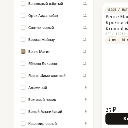
Ванильный жёлтый
11
ЛДСП / МАТ
Венге Ма
Орех Аида табак
11
Кромка 26
Kronoplas
Светло-серый
11
АРТ. 30254
Береза Майнау
10
1 мм
26 
Венге Магия
10
Яблоня Локарно
10
Ясень Шимо светлый
10
Алюминий
9
Бежевый песок
9
25 ₽
Белый Альпийский
9
В 
Кашемир серый
9