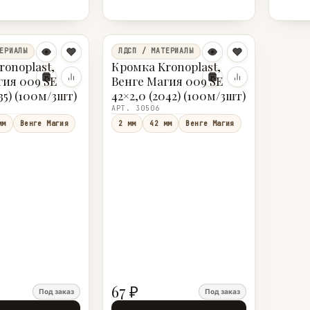
ЕРИАЛЫ
ЛДСП / МАТЕРИАЛЫ
ronoplast,
Кромка Kronoplast,
гия 009 SE
Венге Магия 009 SE
035) (100м/3шт)
42×2,0 (2042) (100м/3шт)
АРТ. 30506
мм
Венге Магия
2 мм
42 мм
Венге Магия
67 ₽
Под заказ
Под заказ