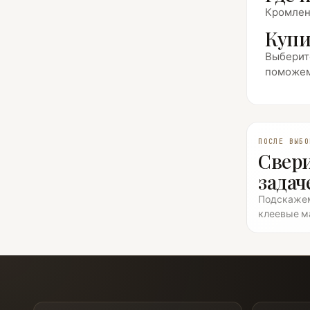
Кромлени
Купи
Выберите
поможем
ПОСЛЕ ВЫБО
Свери
задач
Подскажем
клеевые м