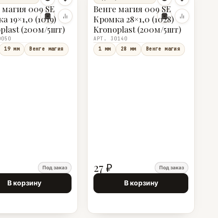
 магия 009 SE
Венге магия 009 SE
а 19×1,0 (1019)
Кромка 28×1,0 (1028)
plast (200м/5шт)
Kronoplast (200м/5шт)
0050
АРТ. 30140
19 мм
Венге магия
1 мм
28 мм
Венге магия
27 ₽
Под заказ
Под заказ
В корзину
В корзину