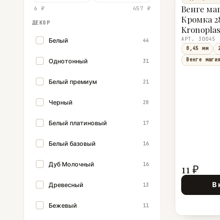
Венге ма
6 ₽
457 ₽
Кромка 28
ДЕКОР
Kronoplas
АРТ. 30045
Белый
44
0,45 мм
Венге маги
Однотонный
31
Белый премиум
21
Черный
20
Белый платиновый
17
Белый базовый
16
Дуб Молочный
16
11 ₽
В 
Древесный
13
Бежевый
11