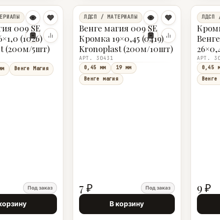
ЕРИАЛЫ
ЛДСП / МАТЕРИАЛЫ
ЛДСП 
гия 009 SE
Венге магия 009 SE
Кромк
×1,0 (1026)
Кромка 19×0,45 (0419)
Венге
t (200м/5шт)
Kronoplast (200м/10шт)
26×0,4
(200м
АРТ. 30431
АРТ. 3
0,45 мм
19 мм
0,45 
мм
Венге Магия
Венге магия
Венге
7 ₽
9 ₽
Под заказ
Под заказ
корзину
В корзину