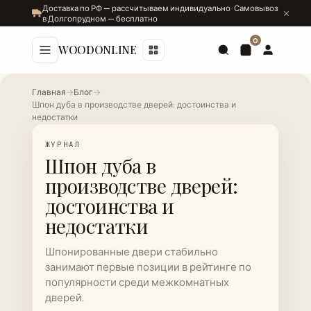
Доставка по РФ — рассчитываем индивидуально · Самовывоз
в Долгопрудном — бесплатно
0
WOODONLINE
Главная
→
Блог
→
Шпон дуба в производстве дверей: достоинства и
недостатки
ЖУРНАЛ
Шпон дуба в
производстве дверей:
достоинства и
недостатки
Шпонированные двери стабильно
занимают первые позиции в рейтинге по
популярности среди межкомнатных
дверей.