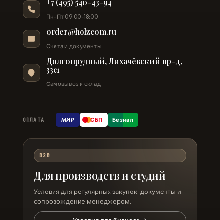
+7 (495) 540-43-94
Пн–Пт 09:00–18:00
order@holzcom.ru
Счета и документы
Долгопрудный, Лихачёвский пр-д,
33с1
Самовывоз и склад
МИР
СБП
Безнал
ОПЛАТА
B2B
Для производств и студий
Условия для регулярных закупок, документы и
сопровождение менеджером.
Условия для бизнеса →