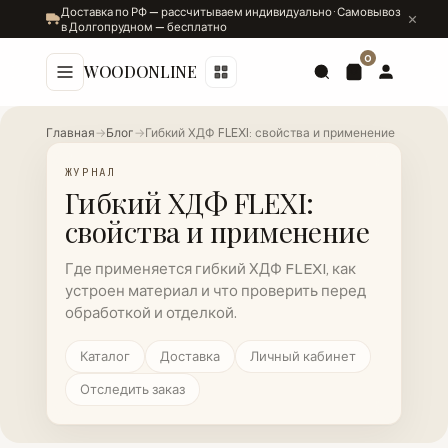
Доставка по РФ — рассчитываем индивидуально · Самовывоз
в Долгопрудном — бесплатно
0
WOODONLINE
Главная
→
Блог
→
Гибкий ХДФ FLEXI: свойства и применение
ЖУРНАЛ
Гибкий ХДФ FLEXI:
свойства и применение
Где применяется гибкий ХДФ FLEXI, как
устроен материал и что проверить перед
обработкой и отделкой.
Каталог
Доставка
Личный кабинет
Отследить заказ