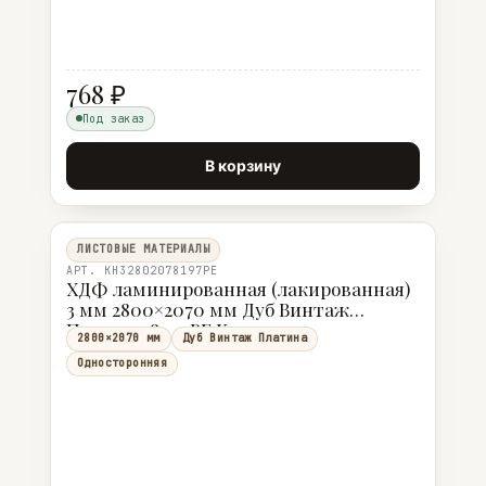
768 ₽
Под заказ
В корзину
ЛИСТОВЫЕ МАТЕРИАЛЫ
АРТ. KH32802078197PE
ХДФ ламинированная (лакированная)
3 мм 2800×2070 мм Дуб Винтаж
Платина 8197 РЕ Кроношпан
2800×2070 мм
Дуб Винтаж Платина
Односторонняя